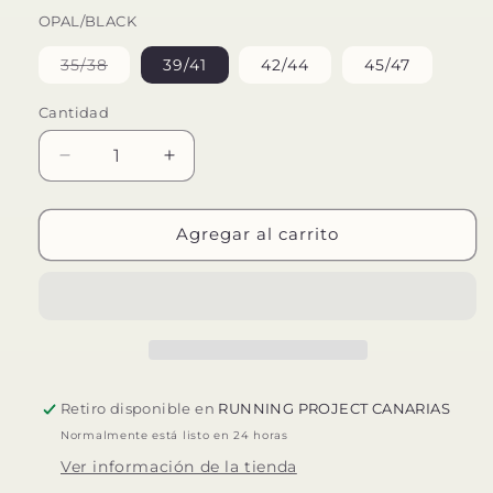
OPAL/BLACK
Variante
35/38
39/41
42/44
45/47
agotada
o
no
Cantidad
disponible
Reducir
Aumentar
cantidad
cantidad
para
para
X-
X-
Agregar al carrito
SOCKS
SOCKS
TRAIL
TRAIL
RUN
RUN
ENERGY
ENERGY
Retiro disponible en
RUNNING PROJECT CANARIAS
Normalmente está listo en 24 horas
Ver información de la tienda