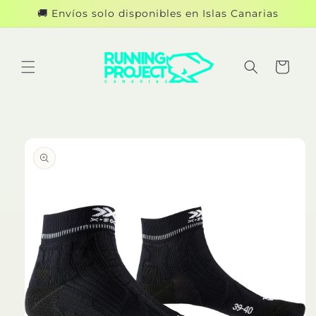
Ir
🚚 Envíos solo disponibles en Islas Canarias
directamente
al contenido
Carrito
Ir
directamente
a la
información
del producto