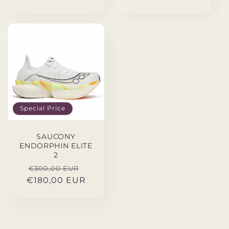
Special Price
SAUCONY
ENDORPHIN ELITE
2
Precio
Special
€300,00 EUR
€180,00 EUR
habitual
Price