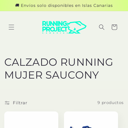
Ir
🚚 Envíos solo disponibles en Islas Canarias
directamente
al contenido
Carrito
C
CALZADO RUNNING
o
MUJER SAUCONY
l
e
Filtrar
9 productos
c
c