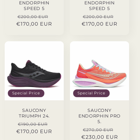
ENDORPHIN
ENDORPHIN
SPEED 5
SPEED 5
Precio
Special
Precio
Special
€200,00 EUR
€200,00 EUR
€170,00 EUR
habitual
Price
€170,00 EUR
habitual
Price
Special Price
Special Price
SAUCONY
SAUCONY
TRIUMPH 24.
ENDORPHIN PRO
5.
Precio
Special
€190,00 EUR
Precio
Special
€270,00 EUR
€170,00 EUR
habitual
Price
€230,00 EUR
habitual
Price