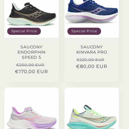
i
ó
Special Price
Special Price
n
:
SAUCONY
SAUCONY
ENDORPHIN
KINVARA PRO
SPEED 5
Precio
Special
€220,00 EUR
Precio
Special
€200,00 EUR
€80,00 EUR
habitual
Price
€170,00 EUR
habitual
Price