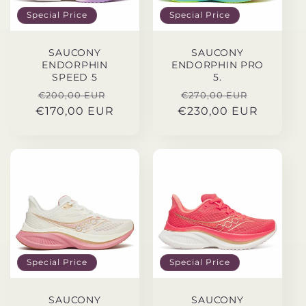
Special Price
Special Price
SAUCONY
SAUCONY
ENDORPHIN
ENDORPHIN PRO
SPEED 5
5.
Precio
Special
Precio
Special
€200,00 EUR
€270,00 EUR
€170,00 EUR
habitual
Price
€230,00 EUR
habitual
Price
Special Price
Special Price
SAUCONY
SAUCONY