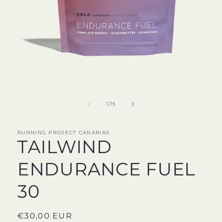
Abrir
elemento
multimedia
1
de
1
/
15
en
una
ventana
modal
RUNNING PROJECT CANARIAS
TAILWIND
ENDURANCE FUEL
30
Precio
€30,00 EUR