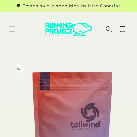
Ir
🚚 Envíos solo disponibles en Islas Canarias
directamente
al contenido
Carrito
Ir
directamente
a la
información
del producto