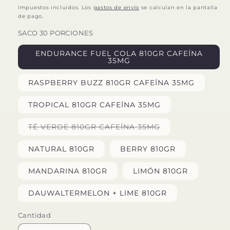
habitual
Impuestos incluidos. Los
gastos de envío
se calculan en la pantalla
de pago.
SACO 30 PORCIONES
ENDURANCE FUEL COLA 810GR CAFEÍNA
35MG
RASPBERRY BUZZ 810GR CAFEÍNA 35MG
TROPICAL 810GR CAFEÍNA 35MG
Variante
TÉ VERDE 810GR CAFEÍNA 35MG
agotada
o
no
NATURAL 810GR
BERRY 810GR
disponible
MANDARINA 810GR
LIMÓN 810GR
DAUWALTERMELON + LIME 810GR
Cantidad