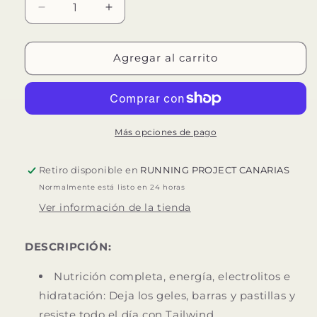
Reducir
Aumentar
cantidad
cantidad
para
para
TAILWIND
TAILWIND
Agregar al carrito
ENDURANCE
ENDURANCE
FUEL
FUEL
30
30
Más opciones de pago
Retiro disponible en
RUNNING PROJECT CANARIAS
Normalmente está listo en 24 horas
Ver información de la tienda
DESCRIPCIÓN:
Nutrición completa, energía, electrolitos e
hidratación: Deja los geles, barras y pastillas y
resiste todo el día con Tailwind.