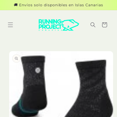
Ir
🚚 Envíos solo disponibles en Islas Canarias
directamente
al contenido
Carrito
Ir
directamente
a la
información
del producto