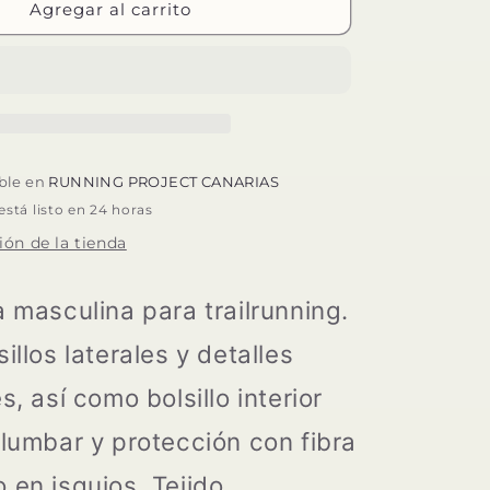
SPORT-
Agregar al carrito
HG
DALES
ible en
RUNNING PROJECT CANARIAS
tá listo en 24 horas
ión de la tienda
a masculina para trailrunning.
illos laterales y detalles
s, así como bolsillo interior
 lumbar y protección con fibra
 en isquios. Tejido