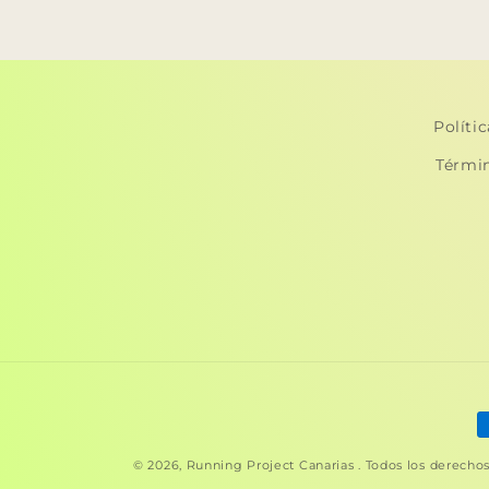
Políti
Térmi
F
d
© 2026,
Running Project Canarias
. Todos los derecho
p