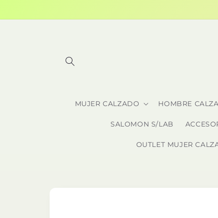
Ir
directamente
al contenido
MUJER CALZADO
HOMBRE CALZ
SALOMON S/LAB
ACCESO
OUTLET MUJER CALZ
Ir
directamente
a la
información
del producto