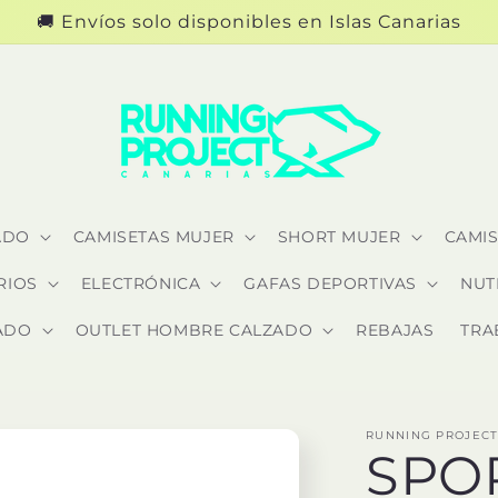
🚚 Envíos solo disponibles en Islas Canarias
ADO
CAMISETAS MUJER
SHORT MUJER
CAMI
RIOS
ELECTRÓNICA
GAFAS DEPORTIVAS
NUT
ADO
OUTLET HOMBRE CALZADO
REBAJAS
TRA
RUNNING PROJECT
SPO