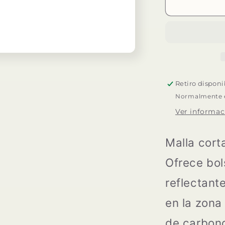
SPORT-
HG
DALES
Retiro dispon
Normalmente es
Ver informac
Malla cort
Ofrece bols
reflectante
en la zona
de carbono