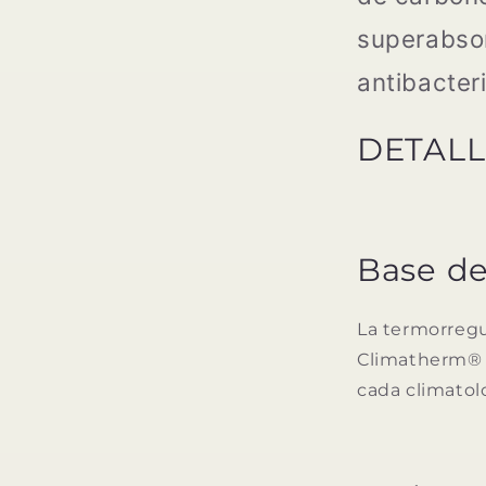
superabsor
antibacter
DETAL
Base de
La termorregu
Climatherm® p
cada climatolo