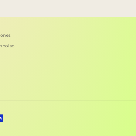
iones
embolso