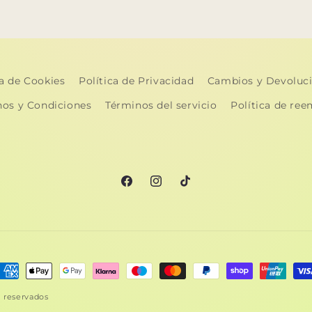
ca de Cookies
Política de Privacidad
Cambios y Devoluc
nos y Condiciones
Términos del servicio
Política de re
Facebook
Instagram
TikTok
ormas
e
s reservados
ago