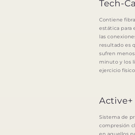
Tech-C
Contiene fibra
estática para 
las conexione
resultado es 
sufren menos 
minuto y los l
ejercicio físico
Active+
Sistema de pr
compresión cl
en aquellos p