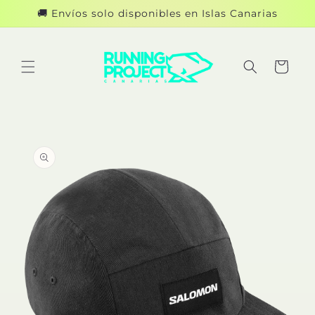
Ir
🚚 Envíos solo disponibles en Islas Canarias
directamente
al contenido
Carrito
Ir
directamente
a la
información
del producto