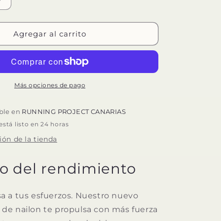
Aumentar
cantidad
para
ON
Agregar al carrito
RATUS
CLOUDSTRATUS
3
Más opciones de pago
ible en
RUNNING PROJECT CANARIAS
tá listo en 24 horas
ión de la tienda
o del rendimiento
 a tus esfuerzos. Nuestro nuevo
e nailon te propulsa con más fuerza