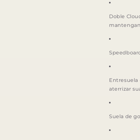
Doble Clou
mantengan 
Speedboard
Entresuela
aterrizar 
Suela de go