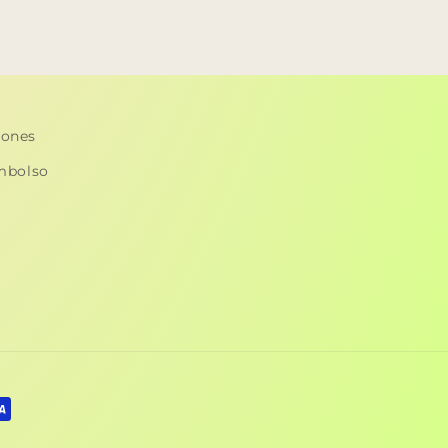
iones
embolso