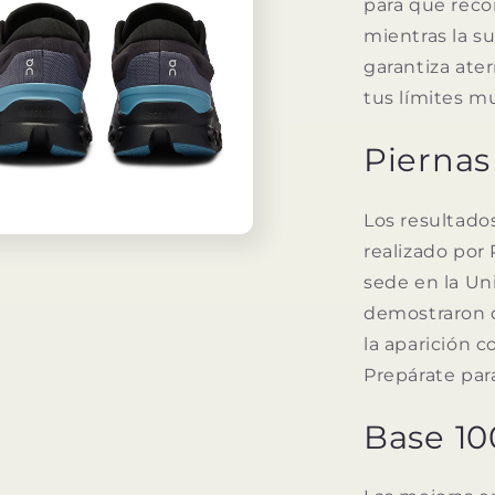
para que reco
mientras la s
garantiza ate
tus límites m
Pierna
Los resultado
realizado por
o
dia
sede en la U
demostraron 
la aparición c
Prepárate para
Base 10