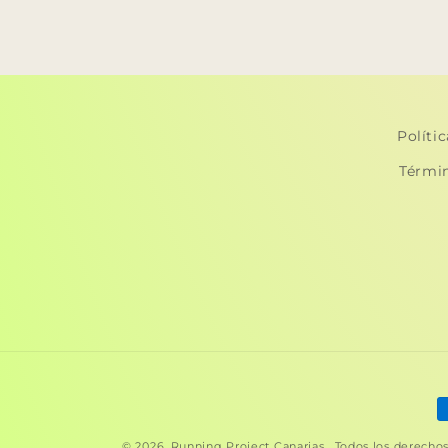
Políti
Térmi
F
d
© 2026,
Running Project Canarias
. Todos los derecho