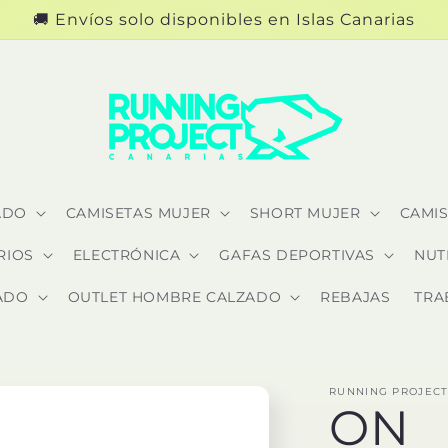
🚚 Envíos solo disponibles en Islas Canarias
ADO
CAMISETAS MUJER
SHORT MUJER
CAMI
RIOS
ELECTRÓNICA
GAFAS DEPORTIVAS
NUT
ADO
OUTLET HOMBRE CALZADO
REBAJAS
TRA
RUNNING PROJECT
ON