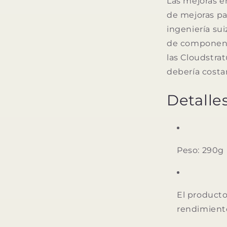
Las mejoras e
de mejoras pa
ingeniería sui
de component
las Cloudstra
debería costa
Detalle
Peso: 290g
El producto
rendimient