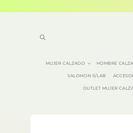
Ir
directamente
al contenido
MUJER CALZADO
HOMBRE CALZ
SALOMON S/LAB
ACCESO
OUTLET MUJER CALZ
Ir
directamente
a la
información
del producto