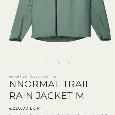
Abrir
elemento
multimedia
1
en
de
1
/
2
una
ventana
modal
RUNNING PROJECT CANARIAS
NNORMAL TRAIL
RAIN JACKET M
Precio
€220,00 EUR
habitual