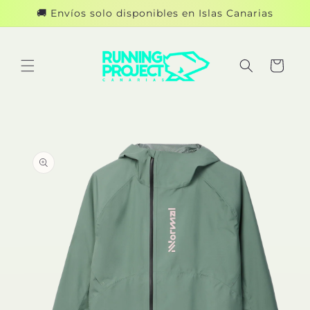
Ir
🚚 Envíos solo disponibles en Islas Canarias
directamente
al contenido
Carrito
Ir
directamente
a la
información
del producto