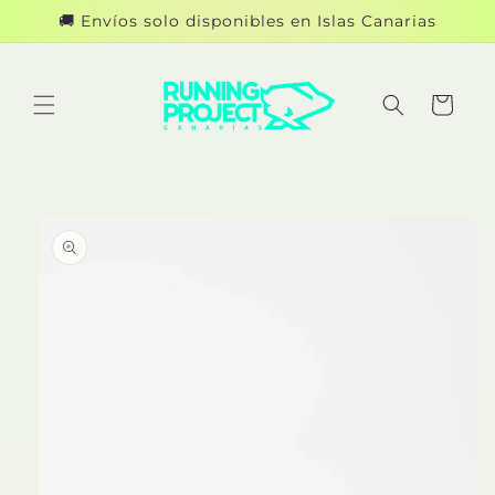
Ir
🚚 Envíos solo disponibles en Islas Canarias
directamente
al contenido
Carrito
Ir
directamente
a la
información
del producto