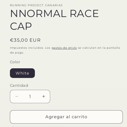
modal
RUNNING PROJECT CANARIAS
NNORMAL RACE
CAP
Precio
€35,00 EUR
habitual
Impuestos incluidos. Los
gastos de envío
se calculan en la pantalla
de pago.
Color
White
Cantidad
Reducir
Aumentar
cantidad
cantidad
para
para
NNORMAL
NNORMAL
Agregar al carrito
RACE
RACE