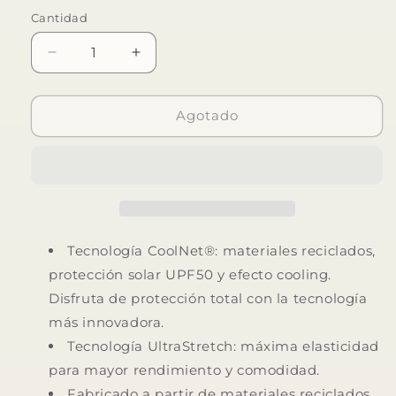
Cantidad
Reducir
Aumentar
cantidad
cantidad
para
para
BUFF
BUFF
Agotado
COOLNET
COOLNET
UV
UV
WIDE
WIDE
Tecnología CoolNet®: materiales reciclados,
protección solar UPF50 y efecto cooling.
Disfruta de protección total con la tecnología
más innovadora.
Tecnología UltraStretch: máxima elasticidad
para mayor rendimiento y comodidad.
Fabricado a partir de materiales reciclados.