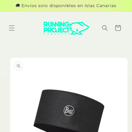
Ir
🚚 Envíos solo disponibles en Islas Canarias
directamente
al contenido
Carrito
Ir
directamente
a la
información
del producto