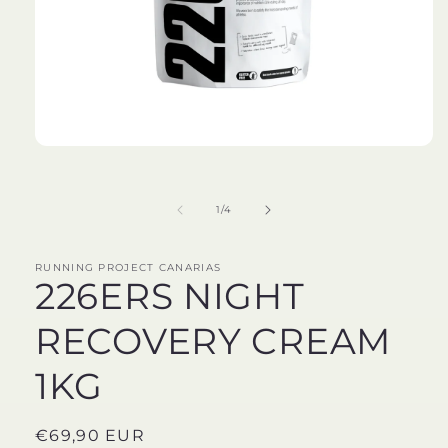
Abrir
elemento
multimedia
1
de
1
/
4
en
una
ventana
modal
RUNNING PROJECT CANARIAS
226ERS NIGHT
RECOVERY CREAM
1KG
Precio
€69,90 EUR