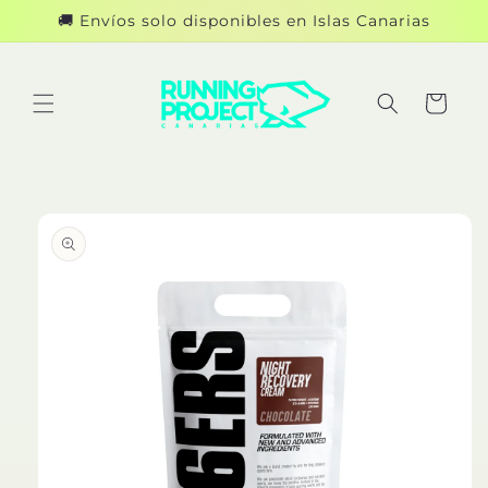
Ir
🚚 Envíos solo disponibles en Islas Canarias
directamente
al contenido
Carrito
Ir
directamente
a la
información
del producto