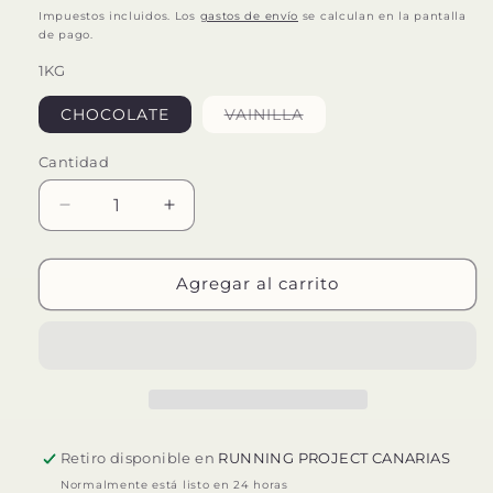
habitual
Impuestos incluidos. Los
gastos de envío
se calculan en la pantalla
de pago.
1KG
Variante
CHOCOLATE
VAINILLA
agotada
o
no
Cantidad
disponible
Reducir
Aumentar
cantidad
cantidad
para
para
226ERS
226ERS
Agregar al carrito
NIGHT
NIGHT
RECOVERY
RECOVERY
CREAM
CREAM
1KG
1KG
Retiro disponible en
RUNNING PROJECT CANARIAS
Normalmente está listo en 24 horas